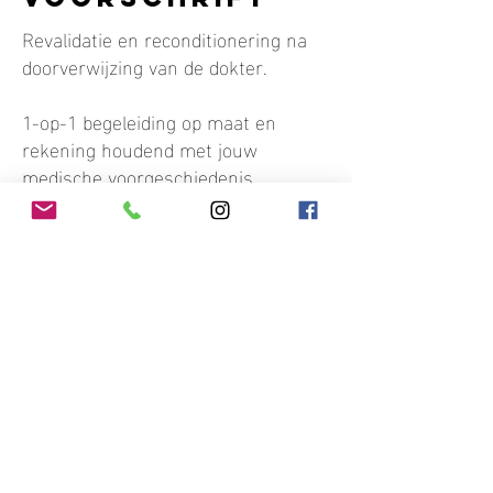
Revalidatie en reconditionering na
doorverwijzing van de dokter.
1-op-1 begeleiding op maat en
rekening houdend met jouw
medische voorgeschiedenis
gedurende 30minuten met nadien
verder vrij oefenen.
Eerste sessie: 45,50 € (*)
Vervolgsessies: 38 € / sessie (*)
(*) Terugbetaling zoals
overeengekomen bij uw mutualiteit.
Locatie: Praktijk Kuringen & Praktijk
Hasselt