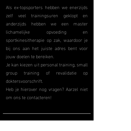
Als ex-topsporters hebben we enerzijds
zelf veel trainingsuren geklopt en
anderzijds hebben we een master
lichamelijke opvoeding en
sportkinesitherapie op zak, waardoor je
bij ons aan het juiste adres bent voor
jouw doelen te bereiken.
Je kan kiezen uit personal training, small
group training of revalidatie op
doktersvoorschrift.
Heb je hierover nog vragen? Aarzel niet
om ons te contacteren!